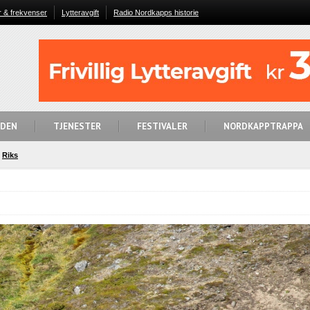
r & frekvenser
Lytteravgift
Radio Nordkapps historie
IDEN
TJENESTER
FESTIVALER
NORDKAPPTRAPPA
Riks