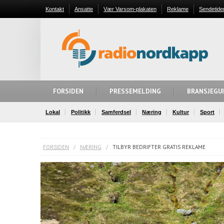
Kontakt
Ansatte
Vær Varsom-plakaten
Reklame
Sendetide
FORSIDEN
PRESSEMELDING
BRANSJEGU
Lokal
Politikk
Samferdsel
Næring
Kultur
Sport
FORSIDEN
/
NÆRING
/
TILBYR BEDRIFTER GRATIS REKLAME