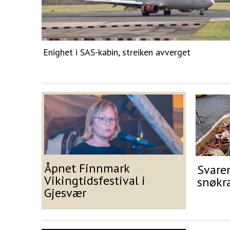
Enighet i SAS-kabin, streiken avverget
Åpnet Finnmark
Svare
Vikingtidsfestival i
snøkr
Gjesvær