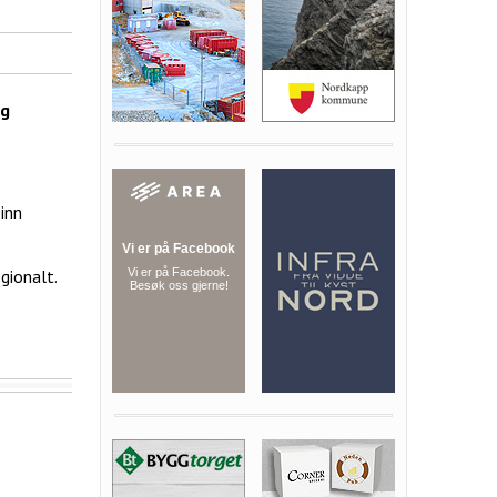
og
inn
gionalt.