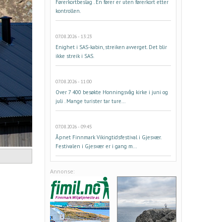
Førerkortbeslag . En fører er uten førerkort etter
kontrollen.
07.08.2026 - 13:23
Enighet i SAS-kabin, streiken avverget. Det blir
ikke streik i SAS.
07.08.2026 - 11:00
Over 7 400 besøkte Honningsvåg kirke i juni og
juli . Mange turister tar ture...
07.08.2026 - 09:45
Åpnet Finnmark Vikingtidsfestival i Gjesvær.
Festivalen i Gjesvær er i gang m...
Annonse: