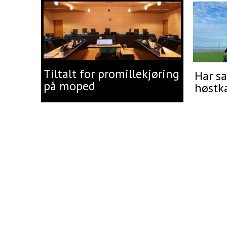
Tiltalt for promillekjøring
Har sa
på moped
høstk