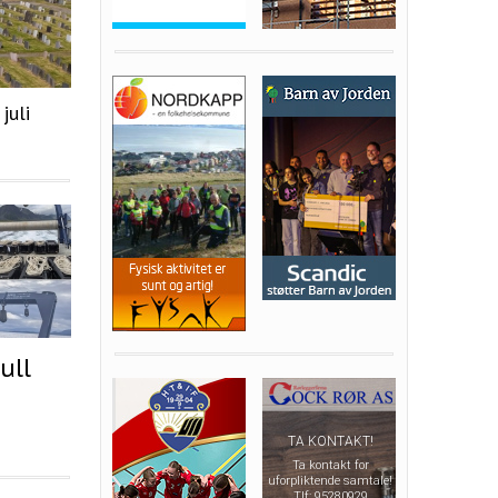
juli
ull