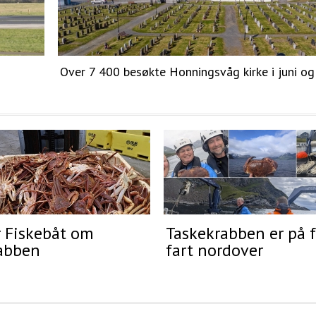
Over 7 400 besøkte Honningsvåg kirke i juni og 
r Fiskebåt om
Taskekrabben er på f
abben
fart nordover