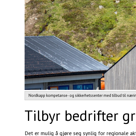
Nordkapp kompetanse- og sikkerhetssenter med tilbud til nærings
Tilbyr bedrifter g
Det er mulig å gjøre seg synlig for regionale akt