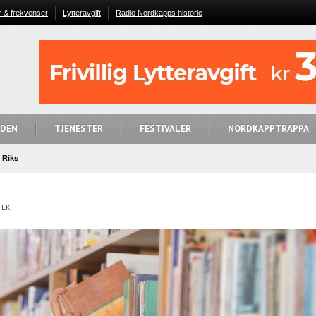
r & frekvenser
Lytteravgift
Radio Nordkapps historie
IDEN
TJENESTER
FESTIVALER
NORDKAPPTRAPPA
Riks
TEK