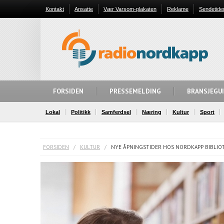
Kontakt
Ansatte
Vær Varsom-plakaten
Reklame
Sendetide
FORSIDEN
PRESSEMELDING
BRANSJEGU
Lokal
Politikk
Samferdsel
Næring
Kultur
Sport
FORSIDEN
/
KULTUR
/
NYE ÅPNINGSTIDER HOS NORDKAPP BIBLIO