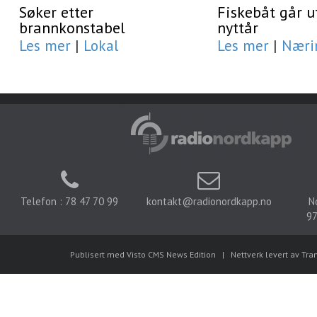
Søker etter
Fiskebåt går u
brannkonstabel
nyttår
Les mer
|
Lokal
Les mer
|
Næri
Telefon : 78 47 70 99
kontakt@radionordkapp.no
N
97
Publisert med Visto CMS News Edition
|
Nettverk levert av Tra