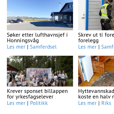
Søker etter lufthavnsjef i
Skrev ut ti fo
Honningsvåg
forelegg
Les mer
|
Samferdsel
Les mer
|
Samf
Krever sponset billappen
Hyttevannskad
for yrkesfagselever
koste en halv 
Les mer
|
Politikk
Les mer
|
Riks