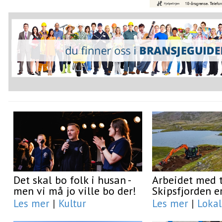
Det skal bo folk i husan -
Arbeidet med t
men vi må jo ville bo der!
Skipsfjorden e
Les mer
|
Kultur
Les mer
|
Lokal