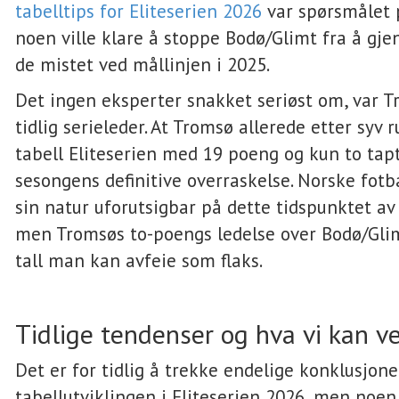
tabelltips for Eliteserien 2026
var spørsmålet
noen ville klare å stoppe Bodø/Glimt fra å gje
de mistet ved mållinjen i 2025.
Det ingen eksperter snakket seriøst om, var 
tidlig serieleder. At Tromsø allerede etter syv 
tabell Eliteserien med 19 poeng og kun to tapt
sesongens definitive overraskelse. Norske fotb
sin natur uforutsigbar på dette tidspunktet av
men Tromsøs to-poengs ledelse over Bodø/Glim
tall man kan avfeie som flaks.
Tidlige tendenser og hva vi kan v
Det er for tidlig å trekke endelige konklusjon
tabellutviklingen i Eliteserien 2026, men noen