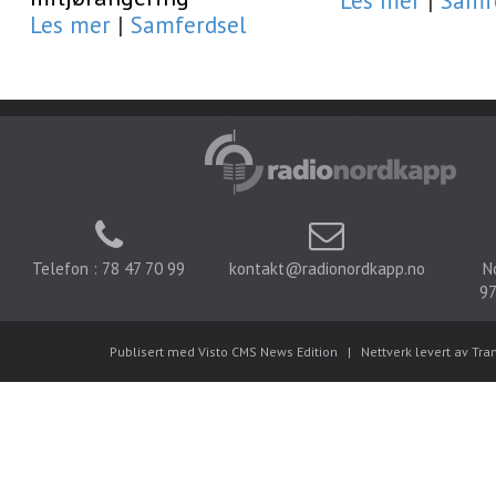
Les mer
|
Samf
Les mer
|
Samferdsel
Telefon : 78 47 70 99
kontakt@radionordkapp.no
N
97
Publisert med Visto CMS News Edition
|
Nettverk levert av Tra