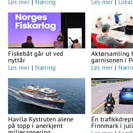
Les mer
|
Næring
Les mer
|
Lokal
Fiskebåt går ut ved
Aktørsamling 
nyttår
garnisonen i 
Les mer
|
Næring
Les mer
|
Næri
Havila Kystruten alene
Én trafikkdrept
på topp i anerkjent
Finnmark i jul
miljørangering