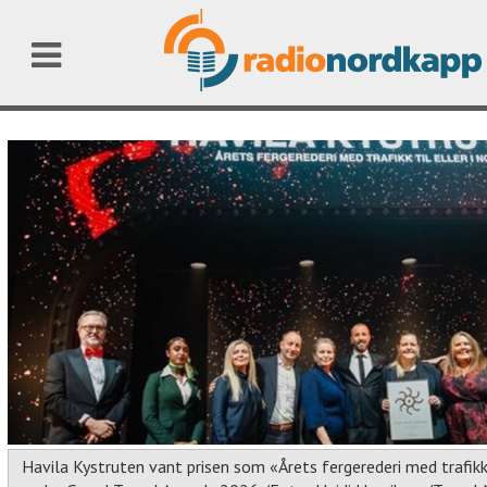
Havila Kystruten vant prisen som «Årets fergerederi med trafikk 