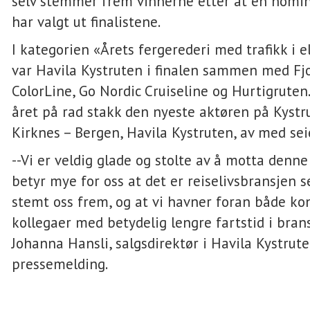
selv stemmer frem vinnerne etter at en nomi
har valgt ut finalistene.
I kategorien «Årets fergerederi med trafikk i el
var Havila Kystruten i finalen sammen med Fjo
ColorLine, Go Nordic Cruiseline og Hurtigruten.
året på rad stakk den nyeste aktøren på Kystr
Kirknes – Bergen, Havila Kystruten, av med sei
--Vi er veldig glade og stolte av å motta denne
betyr mye for oss at det er reiselivsbransjen 
stemt oss frem, og at vi havner foran både ko
kollegaer med betydelig lengre fartstid i brans
Johanna Hansli, salgsdirektør i Havila Kystrute
pressemelding.