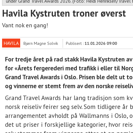
under Grand Travel Awards 2026. (Foto: Heidi Henriksen/Travel
Havila Kystruten troner øverst
Vant nok en gang!
HAVILA
Bjørn Magne Solvik
Publisert :
11.01.2026 09:00
For tredje året på rad stakk Havila Kystruten a
for «Årets fergerederi med trafikk i eller til No
Grand Travel Awards i Oslo. Prisen ble delt ut t
og vinnerne er stemt frem av den norske reiseli
Grand Travel Awards har lang tradisjon som k
norsk reiseliv feirer seg selv. Som tidligere år 
arrangementet avholdt på Wallmanns i Oslo, o
det ut priser i forskjellige kategorier, hvor rei