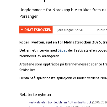
Ungdommene fra Nordkapp ble trukket frem da f
Porsanger.
MIDNATTSROCKEN
Bjørn Magne Solvik
Publise
Roger Tvedten, sjefen for Midnattsrocken 2025, t
Det er i et intervju med
Ságat
der festivalsjefen opps
fremhevet av arrangøren.
Artistene som opptrådte på Brennelvnesset spente fra 
Stålspiker.
Herda Stålspiker neste spillejobb er under Verdens Nord
Relaterte nyheter
Festivalsjefen tror det blir en flott midnattsrock
(10.07.202