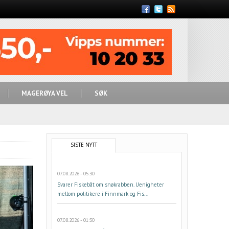
Feed
MAGERØYA VEL
SØK
SISTE NYTT
07.08.2026 - 05:30
Svarer Fiskebåt om snøkrabben. Uenigheter
mellom politikere i Finnmark og Fis...
07.08.2026 - 01:30