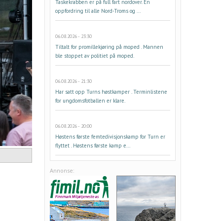
Taskekrabben er på full fart nordover. En
oppfordring til alle Nord-Troms og ...
06.08.2026 - 23:30
Tiltalt for promillekjøring på moped . Mannen
ble stoppet av politiet på moped.
06.08.2026 - 21:30
Har satt opp Turns høstkamper . Terminlistene
for ungdomsfotballen er klare.
06.08.2026 - 20:00
Høstens første femtedivisjonskamp for Turn er
flyttet . Høstens første kamp e...
Annonse: