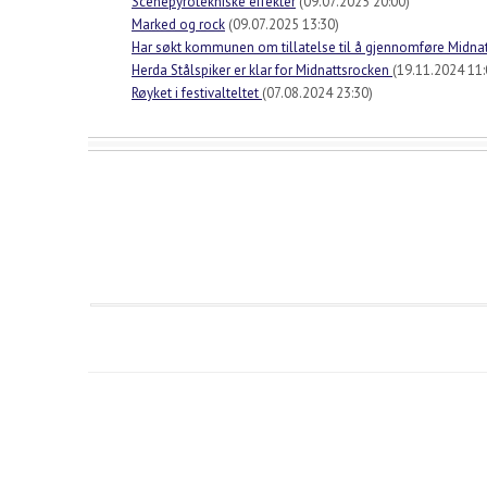
Scenepyrotekniske effekter
(09.07.2025 20:00)
Marked og rock
(09.07.2025 13:30)
Har søkt kommunen om tillatelse til å gjennomføre Midna
Herda Stålspiker er klar for Midnattsrocken
(19.11.2024 11:
Røyket i festivalteltet
(07.08.2024 23:30)