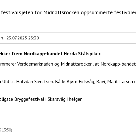
estivalsjefen for Midnattsrocken oppsummerte festivalen
rt :
23.07.2025 23:30
rekker frem Nordkapp-bandet Herda Stålspiker.
ummerer Verddemarknaden og Midnattsrocken, at Nordkapp-bandet 
Uld til Halvdan Sivertsen. Både Bjørn Eidsvåg, Ravi, Marit Larsen
ligste Bryggefestival i Skarsvåg i helgen.
6 13:30)