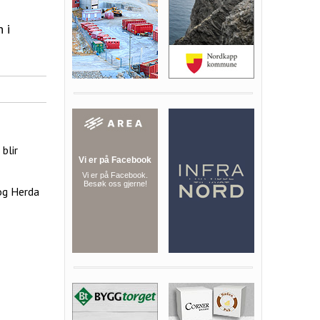
 i
blir
 og Herda