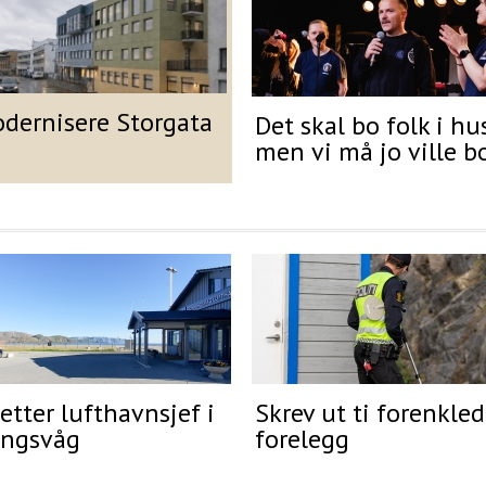
odernisere Storgata
Det skal bo folk i hu
men vi må jo ville b
etter lufthavnsjef i
Skrev ut ti forenkle
ngsvåg
forelegg