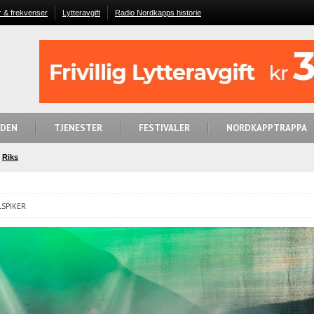
r & frekvenser
Lytteravgift
Radio Nordkapps historie
IDEN
TJENESTER
FESTIVALER
NORDKAPPTRAPPA
Riks
LSPIKER