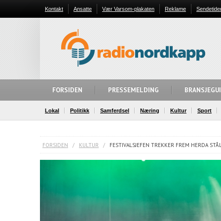
Kontakt
Ansatte
Vær Varsom-plakaten
Reklame
Sendetide
FORSIDEN
PRESSEMELDING
BRANSJEGU
Lokal
Politikk
Samferdsel
Næring
Kultur
Sport
FORSIDEN
/
KULTUR
/
FESTIVALSJEFEN TREKKER FREM HERDA STÅ