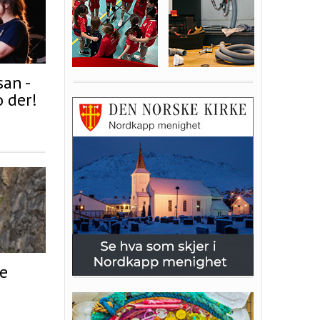
san -
o der!
de