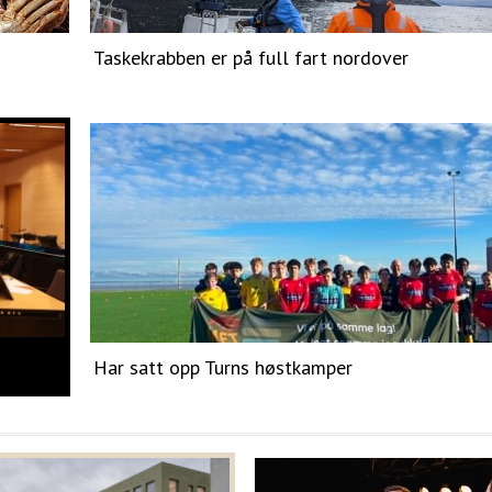
Taskekrabben er på full fart nordover
Har satt opp Turns høstkamper