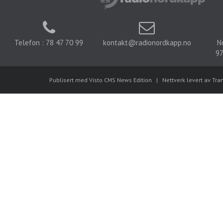
Telefon : 78 47 70 99
kontakt@radionordkapp.no
N
97
Publisert med Visto CMS News Edition
|
Nettverk levert av Tra