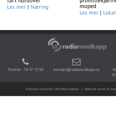
fart nordover
promillekjørin
moped
Les mer
|
Næring
Les mer
|
Lokal
Telefon : 78 47 70 99
kontakt@radionordkapp.no
N
97
Publisert med Visto CMS News Edition
|
Nettverk levert av Tra