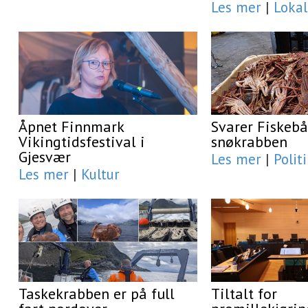
Les mer
|
Lokal
Åpnet Finnmark
Svarer Fiskeb
Vikingtidsfestival i
snøkrabben
Gjesvær
Les mer
|
Polit
Les mer
|
Kultur
Taskekrabben er på full
Tiltalt for