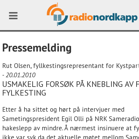
Pressemelding
Rut Olsen, fyllkestingsrepresentant for Kystpar
-
20.01.2010
USMAKELIG FORSØK PÅ KNEBLING AV 
FYLKESTING
Etter å ha sittet og hørt på intervjuer med
Sametingspresident Egil Olli på NRK Sameradi
hakeslepp av mindre. Å nærmest insinuere at f
ikke var syk da det aktuelle møtet mellom Sam