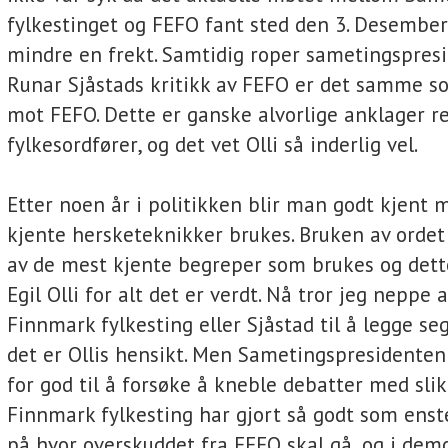
fylkestinget og FEFO fant sted den 3. Desember
mindre en frekt. Samtidig roper sametingspres
Runar Sjåstads kritikk av FEFO er det samme so
mot FEFO. Dette er ganske alvorlige anklager r
fylkesordfører, og det vet Olli så inderlig vel.
Etter noen år i politikken blir man godt kjent
kjente hersketeknikker brukes. Bruken av ordet m
av de mest kjente begreper som brukes og dett
Egil Olli for alt det er verdt. Nå tror jeg neppe a
Finnmark fylkesting eller Sjåstad til å legge seg
det er Ollis hensikt. Men Sametingspresidenten
for god til å forsøke å kneble debatter med slike
Finnmark fylkesting har gjort så godt som en
på hvor overskuddet fra FEFO skal gå, og i dem