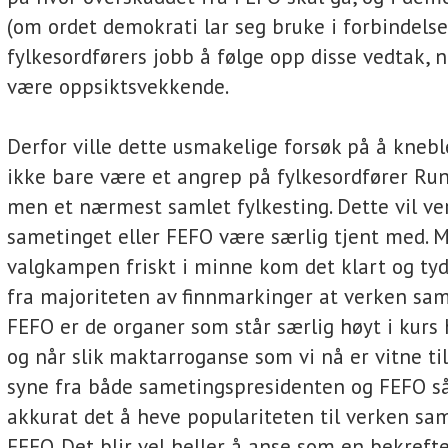
(om ordet demokrati lar seg bruke i forbindels
fylkesordførers jobb å følge opp disse vedtak, n
være oppsiktsvekkende.
Derfor ville dette usmakelige forsøk på å kneb
ikke bare være et angrep på fylkesordfører Run
men et nærmest samlet fylkesting. Dette vil ver
sametinget eller FEFO være særlig tjent med. 
valgkampen friskt i minne kom det klart og tyd
fra majoriteten av finnmarkinger at verken sam
FEFO er de organer som står særlig høyt i kurs 
og når slik maktarroganse som vi nå er vitne ti
syne fra både sametingspresidenten og FEFO så
akkurat det å heve populariteten til verken sam
FEFO. Det blir vel heller å anse som en bekrefte