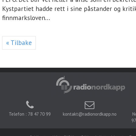
Kystpartiet hadde rett i sine påstander og kriti
finnmarksloven…
« Tilbake
Telefon : 78 47 70 99
kontakt@radionordkapp.no
N
97