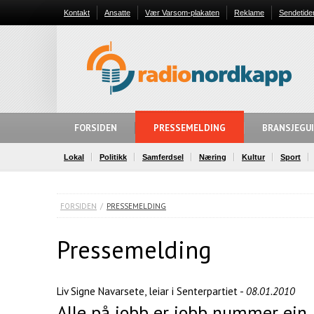
Kontakt
Ansatte
Vær Varsom-plakaten
Reklame
Sendetide
FORSIDEN
PRESSEMELDING
BRANSJEGU
Lokal
Politikk
Samferdsel
Næring
Kultur
Sport
FORSIDEN
/
PRESSEMELDING
Pressemelding
Liv Signe Navarsete, leiar i Senterpartiet -
08.01.2010
Alle på jobb er jobb nummer ein