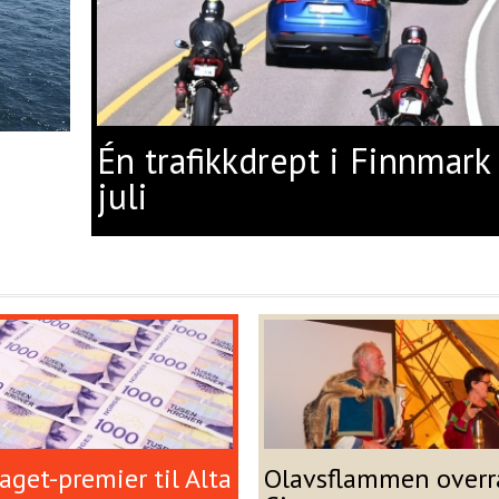
Én trafikkdrept i Finnmark 
juli
get-premier til Alta
Olavsflammen overr