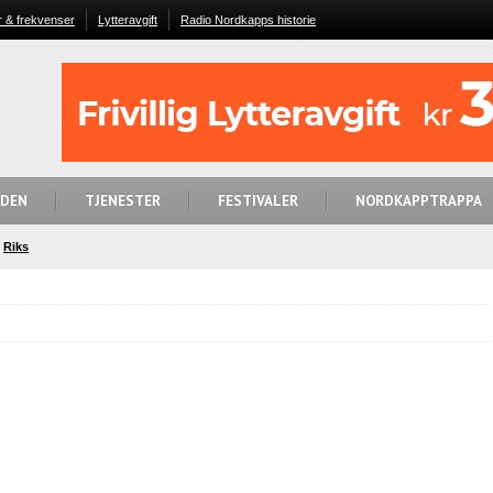
r & frekvenser
Lytteravgift
Radio Nordkapps historie
IDEN
TJENESTER
FESTIVALER
NORDKAPPTRAPPA
Riks