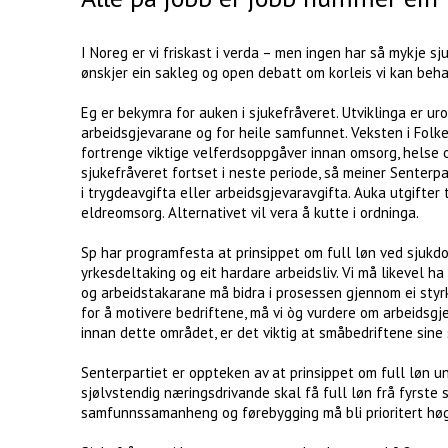
I Noreg er vi friskast i verda – men ingen har så mykje sj
ønskjer ein sakleg og open debatt om korleis vi kan beh
Eg er bekymra for auken i sjukefråveret. Utviklinga er ur
arbeidsgjevarane og for heile samfunnet. Veksten i Folke
fortrenge viktige velferdsoppgåver innan omsorg, helse o
sjukefråveret fortset i neste periode, så meiner Senterpa
i trygdeavgifta eller arbeidsgjevaravgifta. Auka utgifter
eldreomsorg. Alternativet vil vera å kutte i ordninga.
Sp har programfesta at prinsippet om full løn ved sjukdo
yrkesdeltaking og eit hardare arbeidsliv. Vi må likevel h
og arbeidstakarane må bidra i prosessen gjennom ei styr
for å motivere bedriftene, må vi òg vurdere om arbeidsgjev
innan dette området, er det viktig at småbedriftene sine
Senterpartiet er oppteken av at prinsippet om full løn un
sjølvstendig næringsdrivande skal få full løn frå fyrste
samfunnssamanheng og førebygging må bli prioritert høg