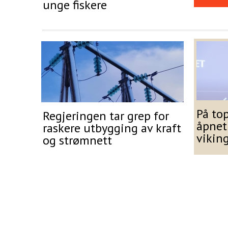
unge fiskere
På to
Regjeringen tar grep for
åpnet
raskere utbygging av kraft
vikin
og strømnett