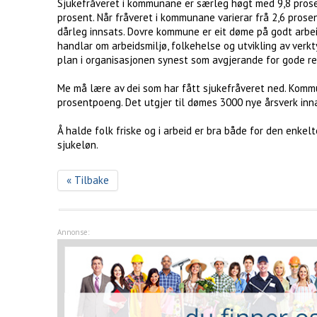
Sjukefråveret i kommunane er særleg høgt med 9,8 prosent
prosent. Når fråveret i kommunane varierar frå 2,6 prosen
dårleg innsats. Dovre kommune er eit døme på godt arbeid. 
handlar om arbeidsmiljø, folkehelse og utvikling av verk
plan i organisasjonen synest som avgjerande for gode re
Me må lære av dei som har fått sjukefråveret ned. Kommun
prosentpoeng. Det utgjer til dømes 3000 nye årsverk inn
Å halde folk friske og i arbeid er bra både for den enkel
sjukeløn.
« Tilbake
Annonse: