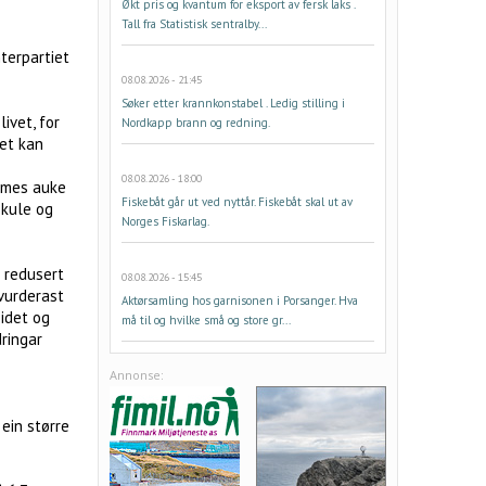
Økt pris og kvantum for eksport av fersk laks .
Tall fra Statistisk sentralby...
nterpartiet
08.08.2026 - 21:45
Søker etter krannkonstabel . Ledig stilling i
ivet, for
Nordkapp brann og redning.
det kan
08.08.2026 - 18:00
dømes auke
Fiskebåt går ut ved nyttår. Fiskebåt skal ut av
skule og
Norges Fiskarlag.
m redusert
08.08.2026 - 15:45
 vurderast
Aktørsamling hos garnisonen i Porsanger. Hva
idet og
må til og hvilke små og store gr...
dringar
Annonse:
ein større