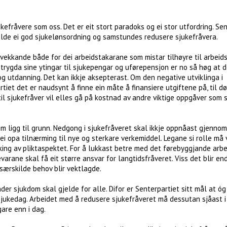
ukefråvere som oss. Det er eit stort paradoks og ei stor utfordring. Se
alde ei god sjukelønsordning og samstundes redusere sjukefråvera.
ovekkande både for dei arbeidstakarane som mistar tilhøyre til arbeidsl
trygda sine ytingar til sjukepengar og uførepensjon er no så høg at 
g utdanning. Det kan ikkje aksepterast. Om den negative utviklinga i
rtiet det er naudsynt å finne ein måte å finansiere utgiftene på, til 
 til sjukefråver vil elles gå på kostnad av andre viktige oppgåver som 
m ligg til grunn. Nedgong i sjukefråveret skal ikkje oppnåast gjenno
a ei opa tilnærming til nye og sterkare verkemiddel. Legane si rolle må
king av pliktaspektet. For å lukkast betre med det førebyggjande arbe
arane skal få eit større ansvar for langtidsfråveret. Viss det blir en
 særskilde behov blir vektlagde.
der sjukdom skal gjelde for alle. Difor er Senterpartiet sitt mål at óg
 sjukedag. Arbeidet med å redusere sjukefråveret må dessutan sjåast i 
are enn i dag.