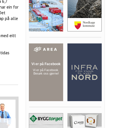
 6,7
har ein for
 Det
ap på alle
 med eitt
mtidas