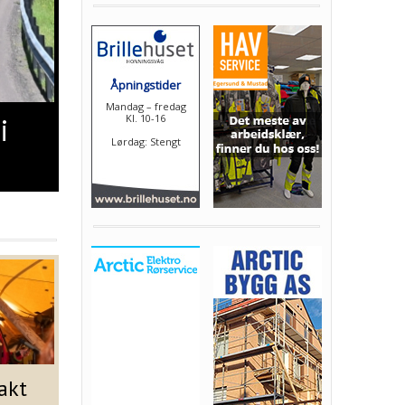
i
akt