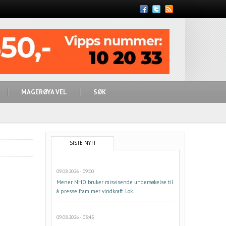
Feed
MAGERØYA VEL
SØK
SISTE NYTT
09.08.2026 - 09:00
Mener NHO bruker misvisende undersøkelse til
å presse fram mer vindkraft. Lok...
09.08.2026 - 03:45