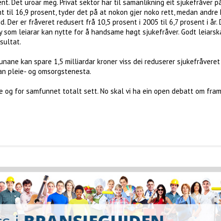
. Det uroar meg. Privat sektor har til samanlikning eit sjukefråver på
t til 16,9 prosent, tyder det på at nokon gjer noko rett, medan andre 
Der er fråveret redusert frå 10,5 prosent i 2005 til 6,7 prosent i år.
ty som leiarar kan nytte for å handsame høgt sjukefråver. Godt leiarsk
sultat.
ane kan spare 1,5 milliardar kroner viss dei reduserer sjukefråveret
an pleie- og omsorgstenesta.
te og for samfunnet totalt sett. No skal vi ha ein open debatt om fra