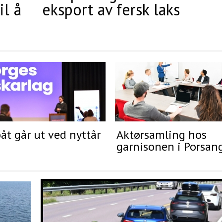
il å
eksport av fersk laks
åt går ut ved nyttår
Aktørsamling hos
garnisonen i Porsan