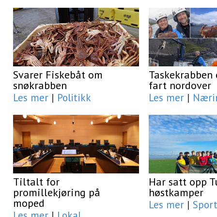
Svarer Fiskebåt om
Taskekrabben e
snøkrabben
fart nordover
Les mer
|
Politikk
Les mer
|
Næri
Tiltalt for
Har satt opp T
promillekjøring på
høstkamper
moped
Les mer
|
Spor
Les mer
|
Lokal