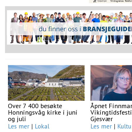
Over 7 400 besøkte
Åpnet Finnma
Honningsvåg kirke i juni
Vikingtidsfesti
og juli
Gjesvær
Les mer
|
Lokal
Les mer
|
Kultu