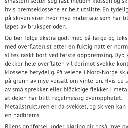
småstein setter seg fast mellom klossen og ski
hvis bremseklossene er helt utslitte. En tydeli
på skiven viser hvor mye materiale som har blit
løpet av bruksperioden.
Du bør følge ekstra godt med på farge og tekst
med overflaterust etter en fuktig natt er norm
slites raskt bort ved første oppbremsing. Dyp
dekker hele overflaten vil derimot svekke ko
klossene betydelig. På veiene i Nord-Norge skj
på grunn av mye veisalt om vinteren. Hvis du s
av små sprekker eller blåaktige flekker i metal
at delen har blitt regelmessig overopphetet.
Metallstrukturen er da svekket, og skiven kan
en nødbrems.
Bilens oppførsel under kjøring gir også mye ny