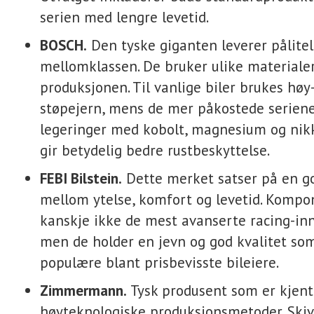
serien med lengre levetid.
BOSCH.
Den tyske giganten leverer påliteli
mellomklassen. De bruker ulike materialer
produksjonen. Til vanlige biler brukes hø
støpejern, mens de mer påkostede serien
legeringer med kobolt, magnesium og nik
gir betydelig bedre rustbeskyttelse.
FEBI Bilstein.
Dette merket satser på en g
mellom ytelse, komfort og levetid. Komp
kanskje ikke de mest avanserte racing-in
men de holder en jevn og god kvalitet so
populære blant prisbevisste bileiere.
Zimmermann.
Tysk produsent som er kjent 
høyteknologiske produksjonsmetoder. Skiv