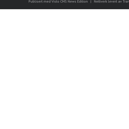
Publisert med Visto CMS News Edition
|
Nettverk levert av Tra