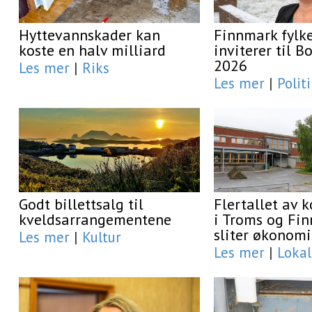
Hyttevannskader kan
Finnmark fyl
koste en halv milliard
inviterer til 
2026
Les mer
|
Riks
Les mer
|
Polit
Godt billettsalg til
Flertallet av
kveldsarrangementene
i Troms og Fi
sliter økonomi
Les mer
|
Kultur
Les mer
|
Lokal