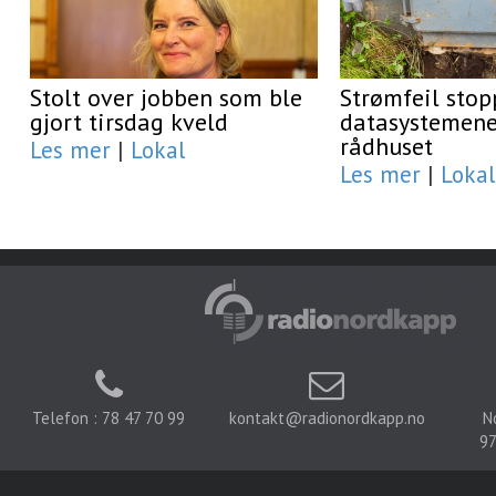
Stolt over jobben som ble
Strømfeil stop
gjort tirsdag kveld
datasystemene
rådhuset
Les mer
|
Lokal
Les mer
|
Lokal
Telefon : 78 47 70 99
kontakt@radionordkapp.no
N
97