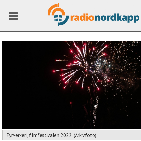
Fyrverkeri, filmfestivalen 2022. (Arkivfoto)