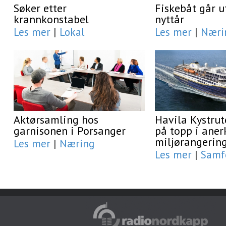
Søker etter
Fiskebåt går u
krannkonstabel
nyttår
Les mer
|
Lokal
Les mer
|
Næri
Aktørsamling hos
Havila Kystrut
garnisonen i Porsanger
på topp i aner
miljørangerin
Les mer
|
Næring
Les mer
|
Samf