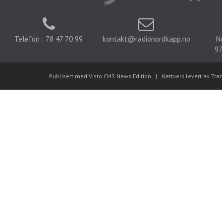
Telefon : 78 47 70 99
kontakt@radionordkapp.no
N
97
Publisert med Visto CMS News Edition
|
Nettverk levert av Tra