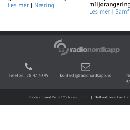
miljørangerin
Les mer
|
Næring
Les mer
|
Samf
Telefon : 78 47 70 99
kontakt@radionordkapp.no
N
97
Publisert med Visto CMS News Edition
|
Nettverk levert av Tra