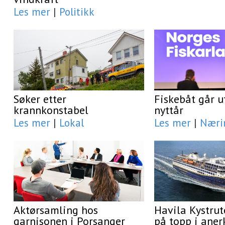
Les mer
|
Politikk
Søker etter
Fiskebåt går u
krannkonstabel
nyttår
Les mer
|
Lokal
Les mer
|
Næri
Aktørsamling hos
Havila Kystrut
garnisonen i Porsanger
på topp i aner