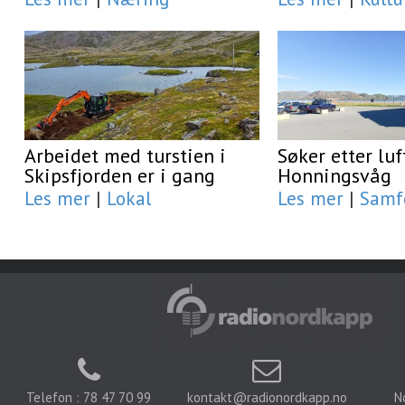
Arbeidet med turstien i
Søker etter luf
Skipsfjorden er i gang
Honningsvåg
Les mer
|
Lokal
Les mer
|
Samf
Telefon : 78 47 70 99
kontakt@radionordkapp.no
N