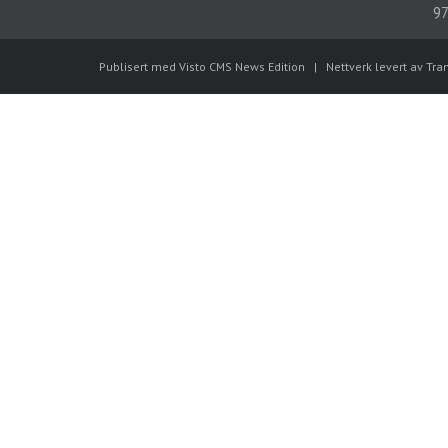
97
Publisert med Visto CMS News Edition
|
Nettverk levert av Tra