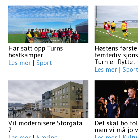
Har satt opp Turns
Høstens første
høstkamper
femtedivisjon
Turn er flyttet
Les mer
|
Sport
Les mer
|
Spor
Vil modernisere Storgata
Det skal bo fol
7
men vi må jo v
Les mer
|
Næring
Les mer
|
Kultu