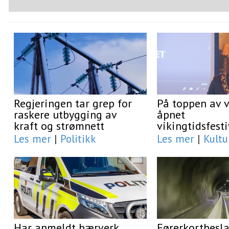
Regjeringen tar grep for
På toppen av 
raskere utbygging av
åpnet
kraft og strømnett
vikingtidsfest
Les mer
|
Politikk
Les mer
|
Kultu
Har anmeldt hærverk
Førerkortbesl