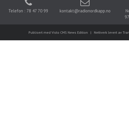
Telefon : 78 47 70 99
kontakt@radionordkapp.no
N
97
Publisert med Visto CMS News Edition
|
Nettverk levert av Tra