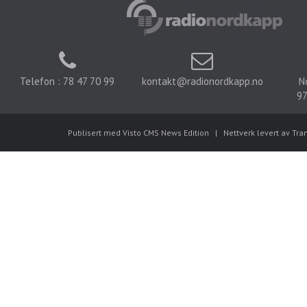
Telefon : 78 47 70 99
kontakt@radionordkapp.no
N
97
Publisert med Visto CMS News Edition
|
Nettverk levert av Tra