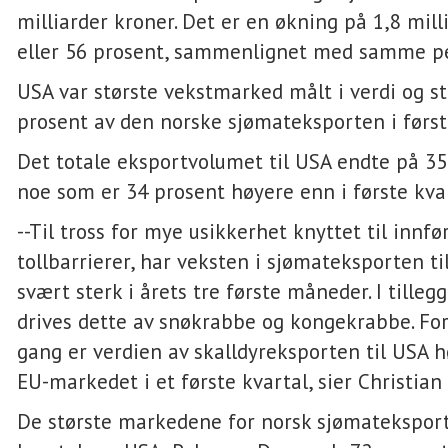
milliarder kroner. Det er en økning på 1,8 mill
eller 56 prosent, sammenlignet med samme per
USA var største vekstmarked målt i verdi og st
prosent av den norske sjømateksporten i først
Det totale eksportvolumet til USA endte på 35
noe som er 34 prosent høyere enn i første kva
--Til tross for mye usikkerhet knyttet til innfø
tollbarrierer, har veksten i sjømateksporten t
svært sterk i årets tre første måneder. I tillegg 
drives dette av snøkrabbe og kongekrabbe. For 
gang er verdien av skalldyreksporten til USA h
EU-markedet i et første kvartal, sier Christia
De største markedene for norsk sjømateksport 