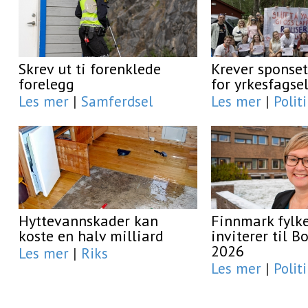
Skrev ut ti forenklede
Krever sponset
forelegg
for yrkesfagse
Les mer
|
Samferdsel
Les mer
|
Polit
Hyttevannskader kan
Finnmark fyl
koste en halv milliard
inviterer til 
2026
Les mer
|
Riks
Les mer
|
Polit