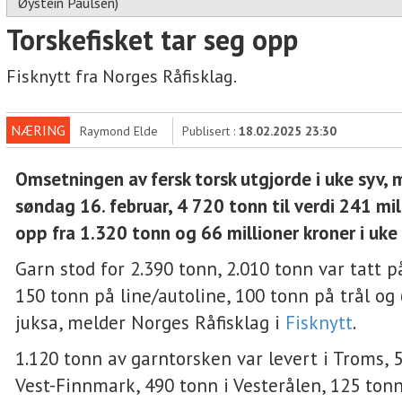
Øystein Paulsen)
Torskefisket tar seg opp
Fisknytt fra Norges Råfisklag.
NÆRING
Raymond Elde
Publisert :
18.02.2025 23:30
Omsetningen av fersk torsk utgjorde i uke syv, 
søndag 16. februar, 4 720 tonn til verdi 241 mil
opp fra 1.320 tonn og 66 millioner kroner i uke
Garn stod for 2.390 tonn, 2.010 tonn var tatt p
150 tonn på line/autoline, 100 tonn på trål og
juksa, melder Norges Råfisklag i
Fisknytt
.
1.120 tonn av garntorsken var levert i Troms, 
Vest-Finnmark, 490 tonn i Vesterålen, 125 tonn