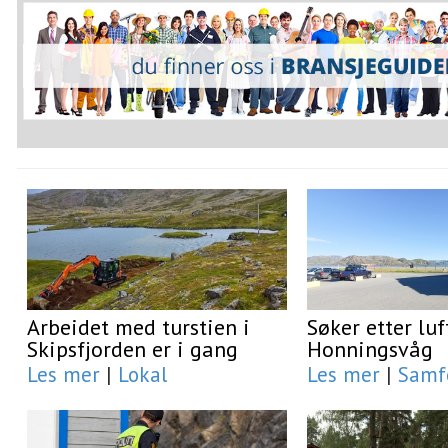
Arbeidet med turstien i
Søker etter luf
Skipsfjorden er i gang
Honningsvåg
Les mer
|
Lokal
Les mer
|
Samf