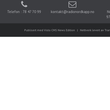
Telefon : 78 47 70 99
kontakt@radionordkapp.no
N
97
Publisert med Visto CMS News Edition
|
Nettverk levert av Tra