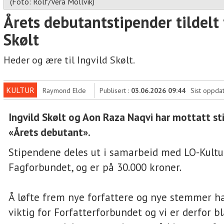
(Foto: Rolf/Vera Mollvik)
Årets debutantstipender tildelt t
Skølt
Heder og ære til Ingvild Skølt.
KULTUR
Raymond Elde
Publisert :
03.06.2026 09:44
Sist oppdat
Ingvild Skølt og Aon Raza Naqvi har mottatt s
«Årets debutant».
Stipendene deles ut i samarbeid med LO-Kultu
Fagforbundet, og er på 30.000 kroner.
Å løfte frem nye forfattere og nye stemmer ha
viktig for Forfatterforbundet og vi er derfor b