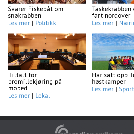
Svarer Fiskebåt om
Taskekrabben e
snøkrabben
fart nordover
Les mer
|
Politikk
Les mer
|
Næri
Tiltalt for
Har satt opp T
promillekjøring på
høstkamper
moped
Les mer
|
Spor
Les mer
|
Lokal