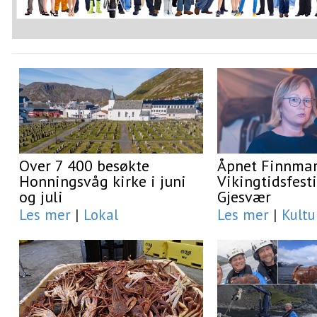
Over 7 400 besøkte
Åpnet Finnma
Honningsvåg kirke i juni
Vikingtidsfesti
og juli
Gjesvær
Les mer
|
Lokal
Les mer
|
Kultu