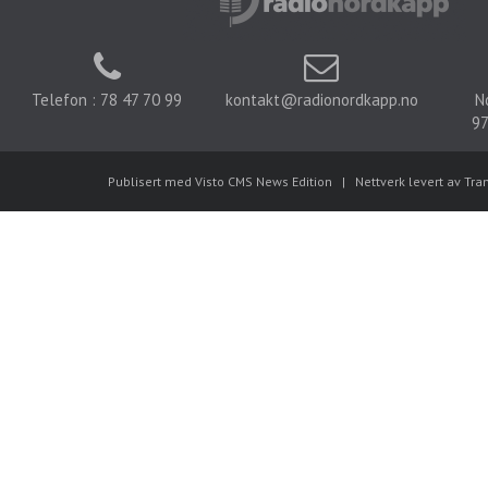
Telefon : 78 47 70 99
kontakt@radionordkapp.no
N
97
Publisert med Visto CMS News Edition
|
Nettverk levert av Tra