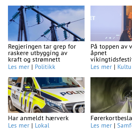
Regjeringen tar grep for
På toppen av 
raskere utbygging av
åpnet
kraft og strømnett
vikingtidsfest
Les mer
|
Politikk
Les mer
|
Kultu
Har anmeldt hærverk
Førerkortbesl
Les mer
|
Lokal
Les mer
|
Samf