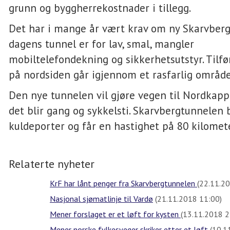
grunn og byggherrekostnader i tillegg.
Det har i mange år vært krav om ny Skarvberg
dagens tunnel er for lav, smal, mangler
mobiltelefondekning og sikkerhetsutstyr. Tilfø
på nordsiden går igjennom et rasfarlig områd
Den nye tunnelen vil gjøre vegen til Nordkapp
det blir gang og sykkelsti. Skarvbergtunnelen b
kuldeporter og får en hastighet på 80 kilomete
Relaterte nyheter
KrF har lånt penger fra Skarvbergtunnelen
(22.11.2
Nasjonal sjømatlinje til Vardø
(21.11.2018 11:00)
Mener forslaget er et løft for kysten
(13.11.2018 2
Mener norske fylkesveger skriker etter et løft
(10.1