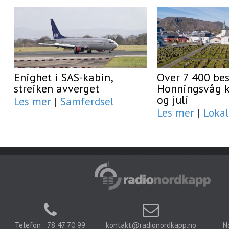
Enighet i SAS-kabin,
Over 7 400 be
streiken avverget
Honningsvåg ki
og juli
Les mer
|
Samferdsel
Les mer
|
Lokal
Telefon : 78 47 70 99
kontakt@radionordkapp.no
N