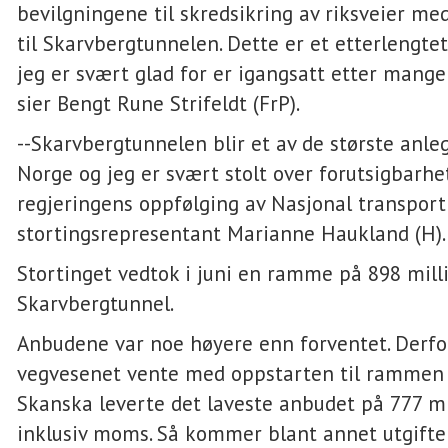
bevilgningene til skredsikring av riksveier me
til Skarvbergtunnelen. Dette er et etterlengte
jeg er svært glad for er igangsatt etter mang
sier Bengt Rune Strifeldt (FrP).
--Skarvbergtunnelen blir et av de største anle
Norge og jeg er svært stolt over forutsigbarhet
regjeringens oppfølging av Nasjonal transportp
stortingsrepresentant Marianne Haukland (H)
Stortinget vedtok i juni en ramme på 898 milli
Skarvbergtunnel.
Anbudene var noe høyere enn forventet. Derf
vegvesenet vente med oppstarten til rammen 
Skanska leverte det laveste anbudet på 777 mi
inklusiv moms. Så kommer blant annet utgifter