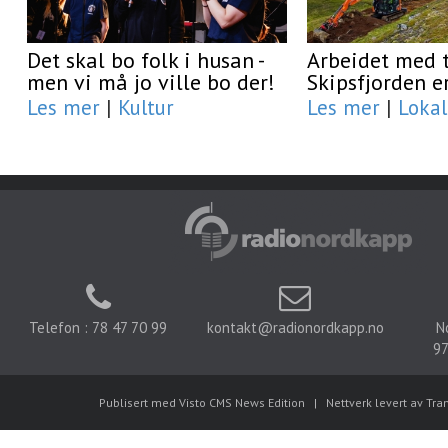
Det skal bo folk i husan -
Arbeidet med t
men vi må jo ville bo der!
Skipsfjorden e
Les mer
|
Kultur
Les mer
|
Lokal
Telefon : 78 47 70 99
kontakt@radionordkapp.no
N
97
Publisert med Visto CMS News Edition
|
Nettverk levert av Tra