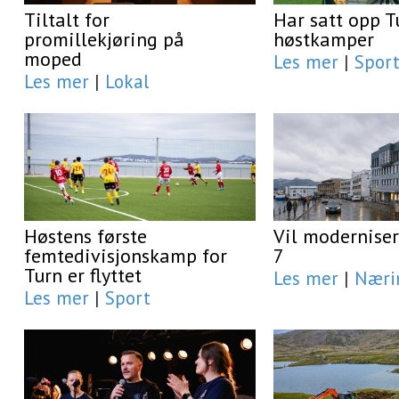
Tiltalt for
Har satt opp T
promillekjøring på
høstkamper
moped
Les mer
|
Spor
Les mer
|
Lokal
Høstens første
Vil moderniser
femtedivisjonskamp for
7
Turn er flyttet
Les mer
|
Næri
Les mer
|
Sport