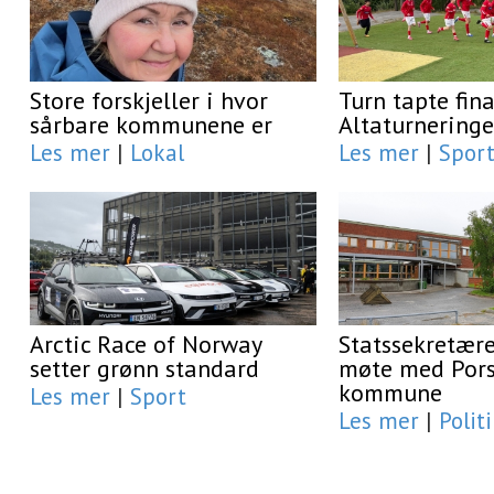
Store forskjeller i hvor
Turn tapte fina
sårbare kommunene er
Altaturnering
Les mer
|
Lokal
Les mer
|
Spor
Arctic Race of Norway
Statssekretær
setter grønn standard
møte med Por
kommune
Les mer
|
Sport
Les mer
|
Polit