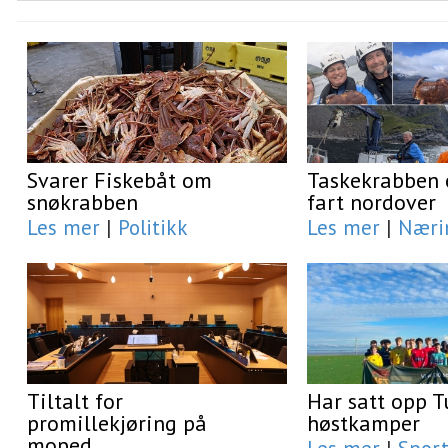
Svarer Fiskebåt om
Taskekrabben e
snøkrabben
fart nordover
Les mer
|
Politikk
Les mer
|
Næri
Tiltalt for
Har satt opp T
promillekjøring på
høstkamper
moped