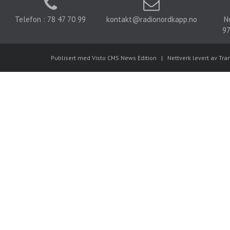
Telefon : 78 47 70 99
kontakt@radionordkapp.no
N
97
Publisert med Visto CMS News Edition
|
Nettverk levert av Tra