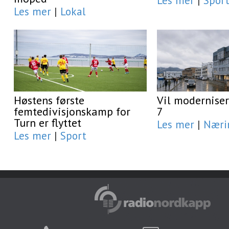
Les mer
|
Spor
Les mer
|
Lokal
Høstens første
Vil moderniser
femtedivisjonskamp for
7
Turn er flyttet
Les mer
|
Næri
Les mer
|
Sport