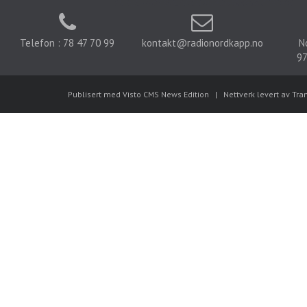
Telefon : 78 47 70 99
kontakt@radionordkapp.no
N
97
Publisert med Visto CMS News Edition
|
Nettverk levert av Tra