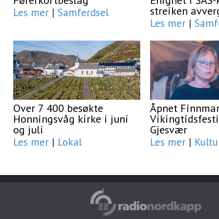
Førerkortbeslag
Enighet i SAS-
streiken avver
Les mer
|
Samferdsel
Les mer
|
Samf
Over 7 400 besøkte
Åpnet Finnma
Honningsvåg kirke i juni
Vikingtidsfesti
og juli
Gjesvær
Les mer
|
Lokal
Les mer
|
Kultu