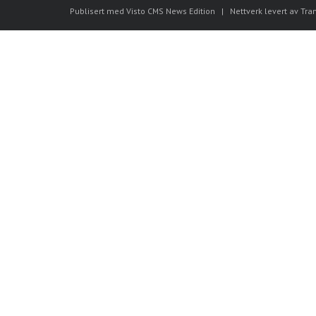
Publisert med Visto CMS News Edition
|
Nettverk levert av Tra