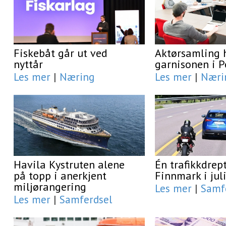
Fiskebåt går ut ved
Aktørsamling 
nyttår
garnisonen i 
Les mer
|
Næring
Les mer
|
Næri
Havila Kystruten alene
Én trafikkdrept
på topp i anerkjent
Finnmark i jul
miljørangering
Les mer
|
Samf
Les mer
|
Samferdsel