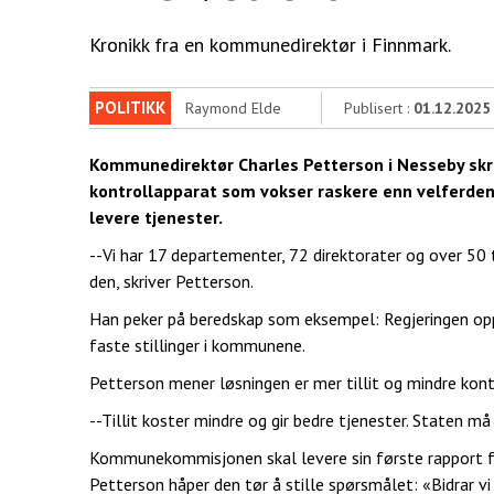
Kronikk fra en kommunedirektør i Finnmark.
POLITIKK
Raymond Elde
Publisert :
01.12.2025
Kommunedirektør Charles Petterson i Nesseby skri
kontrollapparat som vokser raskere enn velferde
levere tjenester.
--Vi har 17 departementer, 72 direktorater og over 50
den, skriver Petterson.
Han peker på beredskap som eksempel: Regjeringen oppr
faste stillinger i kommunene.
Petterson mener løsningen er mer tillit og mindre kont
--Tillit koster mindre og gir bedre tjenester. Staten må v
Kommunekommisjonen skal levere sin første rapport fø
Petterson håper den tør å stille spørsmålet: «Bidrar vi