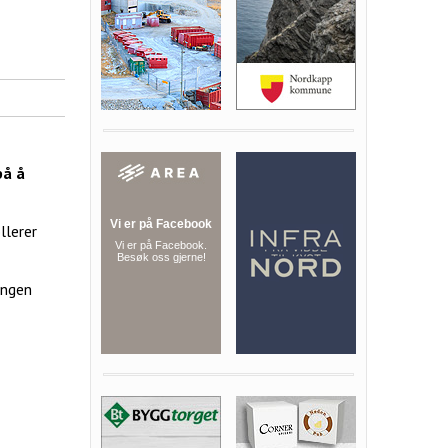
på å
llerer
ingen