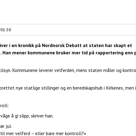
 01:30
ver i en kronikk på Nordnorsk Debatt at staten har skapt et
n. Han mener kommunene bruker mer tid på rapportering enn 
 tilsyn. Kommunene leverer velferden, mens staten måler og kontro
ettet nye statlige stillinger og en beredskapshub i Kirkenes, men 
roll:
åge å gi slipp, skriver han.
r jul.
 til mer velferd – eller bare mer kontroll?»