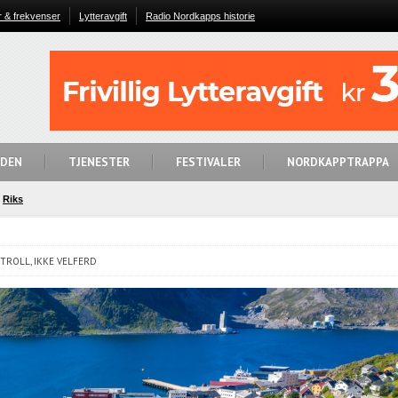
r & frekvenser
Lytteravgift
Radio Nordkapps historie
IDEN
TJENESTER
FESTIVALER
NORDKAPPTRAPPA
Riks
ROLL, IKKE VELFERD