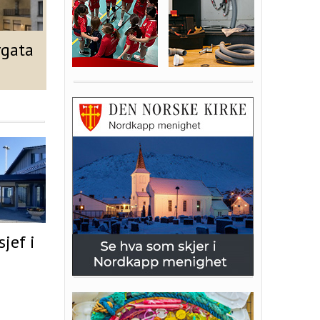
rgata
jef i