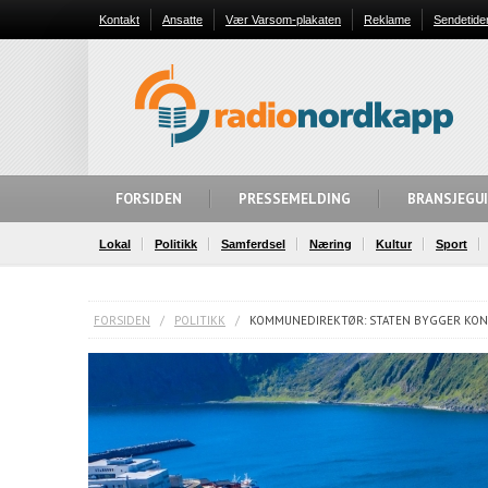
Kontakt
Ansatte
Vær Varsom-plakaten
Reklame
Sendetide
FORSIDEN
PRESSEMELDING
BRANSJEGU
Lokal
Politikk
Samferdsel
Næring
Kultur
Sport
FORSIDEN
/
POLITIKK
/
KOMMUNEDIREKTØR: STATEN BYGGER KONT