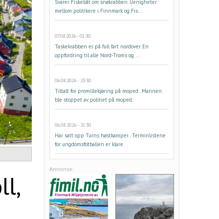
Svarer Fiskebåt om snøkrabben. Uenigheter
mellom politikere i Finnmark og Fis...
07.08.2026 - 01:30
Taskekrabben er på full fart nordover. En
oppfordring til alle Nord-Troms og ...
06.08.2026 - 23:30
Tiltalt for promillekjøring på moped . Mannen
ble stoppet av politiet på moped.
06.08.2026 - 21:30
Har satt opp Turns høstkamper . Terminlistene
for ungdomsfotballen er klare.
Annonse:
l,