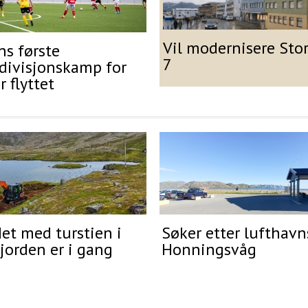
Vil modernisere Sto
ns første
7
divisjonskamp for
r flyttet
et med turstien i
Søker etter lufthavns
jorden er i gang
Honningsvåg