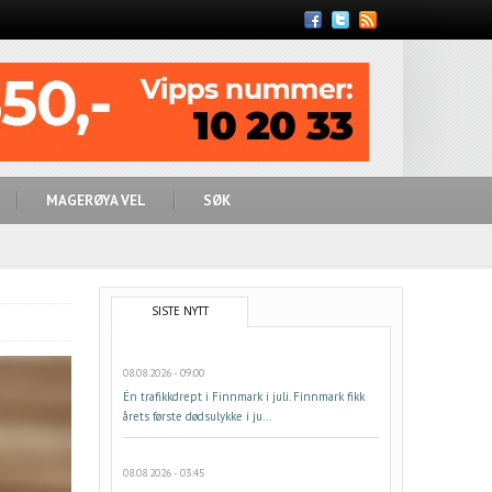
Feed
MAGERØYA VEL
SØK
SISTE NYTT
08.08.2026 - 09:00
Én trafikkdrept i Finnmark i juli. Finnmark fikk
årets første dødsulykke i ju...
08.08.2026 - 03:45