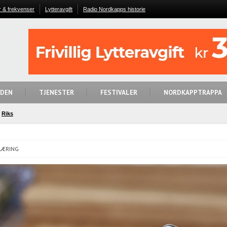
r & frekvenser
Lytteravgift
Radio Nordkapps historie
IDEN
TJENESTER
FESTIVALER
NORDKAPPTRAPPA
Riks
PLÆRING