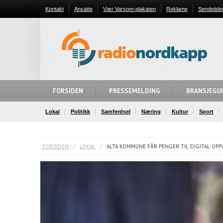
Kontakt
Ansatte
Vær Varsom-plakaten
Reklame
Sendetide
FORSIDEN
PRESSEMELDING
BRANSJEGU
Lokal
Politikk
Samferdsel
Næring
Kultur
Sport
FORSIDEN
/
LOKAL
/
ALTA KOMMUNE FÅR PENGER TIL DIGITAL OP