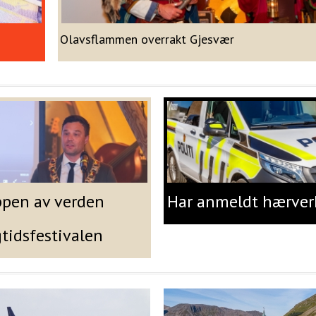
Olavsflammen overrakt Gjesvær
ppen av verden
Har anmeldt hærver
gtidsfestivalen