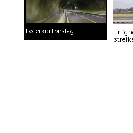
Førerkortbeslag
Enighe
streik