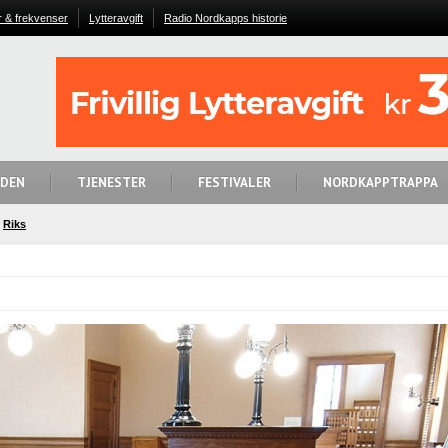
r & frekvenser
Lytteravgift
Radio Nordkapps historie
IDEN
TJENESTER
FESTIVALER
NORDKAPPTRAPPA
Riks