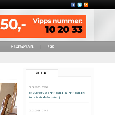
Feed
MAGERØYA VEL
SØK
SISTE NYTT
08.08.2026 - 09:00
Én trafikkdrept i Finnmark i juli. Finnmark fikk
årets første dødsulykke i ju...
08.08.2026 - 03:45