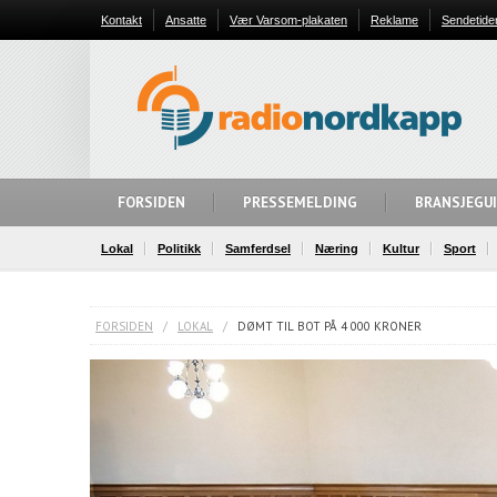
Kontakt
Ansatte
Vær Varsom-plakaten
Reklame
Sendetide
FORSIDEN
PRESSEMELDING
BRANSJEGU
Lokal
Politikk
Samferdsel
Næring
Kultur
Sport
FORSIDEN
/
LOKAL
/
DØMT TIL BOT PÅ 4 000 KRONER