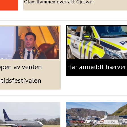
Olavsflammen overrakt Gjesvær
ppen av verden
Har anmeldt hærver
gtidsfestivalen