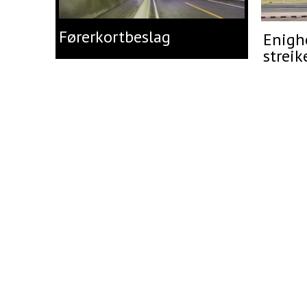
Førerkortbeslag
Enighe
streik