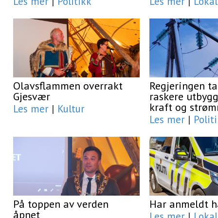
Les mer
|
Politikk
Les mer
|
Lokal
Olavsflammen overrakt
Regjeringen ta
Gjesvær
raskere utbygg
kraft og strøm
Les mer
|
Kultur
Les mer
|
Polit
På toppen av verden
Har anmeldt h
åpnet
Les mer
|
Lokal