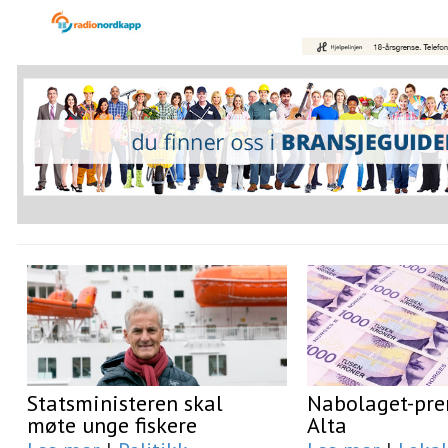
Statsministeren skal
Nabolaget-prem
møte unge fiskere
Alta