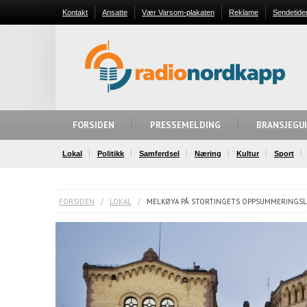
Kontakt
Ansatte
Vær Varsom-plakaten
Reklame
Sendetide
FORSIDEN
PRESSEMELDING
BRANSJEGU
Lokal
Politikk
Samferdsel
Næring
Kultur
Sport
FORSIDEN
/
LOKAL
/
MELKØYA PÅ STORTINGETS OPPSUMMERINGSL