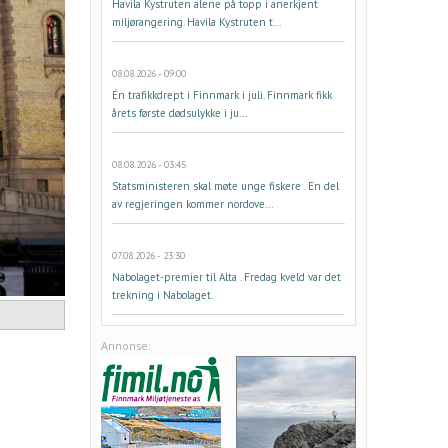
Havila Kystruten alene på topp i anerkjent
miljørangering. Havila Kystruten t...
08.08.2026 - 09:00
Én trafikkdrept i Finnmark i juli. Finnmark fikk
årets første dødsulykke i ju...
08.08.2026 - 03:45
Statsministeren skal møte unge fiskere . En del
av regjeringen kommer nordove...
07.08.2026 - 23:30
Nabolaget-premier til Alta . Fredag kveld var det
trekning i Nabolaget.
Annonse: