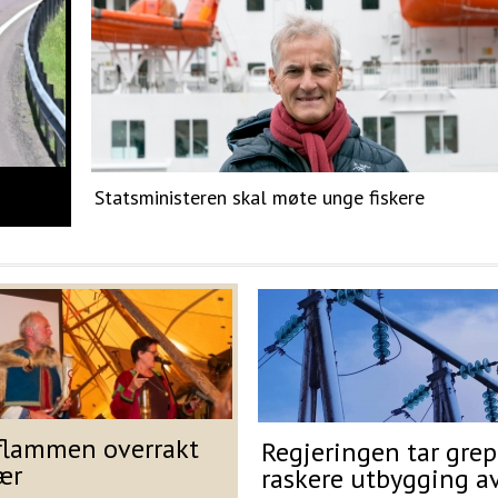
Statsministeren skal møte unge fiskere
flammen overrakt
Regjeringen tar grep
ær
raskere utbygging av