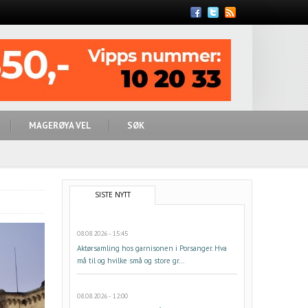
Feed
MAGERØYA VEL
SØK
SISTE NYTT
08.08.2026 - 15:45
Aktørsamling hos garnisonen i Porsanger. Hva
må til og hvilke små og store gr...
08.08.2026 - 12:00