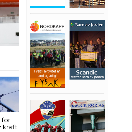
 for
 kraft