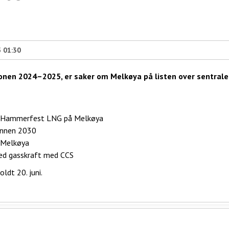
5 01:30
onen 2024–2025, er saker om Melkøya på listen over sentrale
 av Hammerfest LNG på Melkøya
innen 2030
v Melkøya
med gasskraft med CCS
ldt 20. juni.