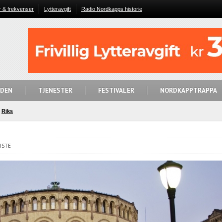
r & frekvenser
Lytteravgift
Radio Nordkapps historie
IDEN
TJENESTER
FESTIVALER
NORDKAPPTRAPPA
Riks
ISTE