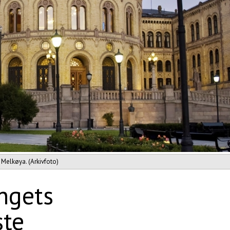
 Melkøya. (Arkivfoto)
ngets
ste