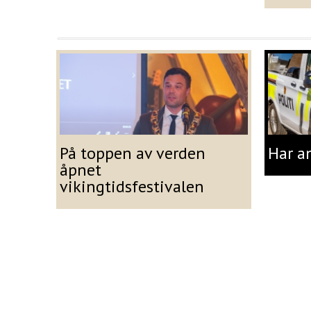
På toppen av verden
Har a
åpnet
vikingtidsfestivalen