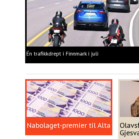
Én trafikkdrept i Finnmark i juli
Nabolaget-premier til Alta
Olavs
Gjesv