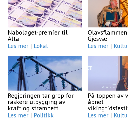
Nabolaget-premier til
Olavsflammen 
Alta
Gjesvær
Les mer
|
Lokal
Les mer
|
Kultu
Regjeringen tar grep for
På toppen av 
raskere utbygging av
åpnet
kraft og strømnett
vikingtidsfest
Les mer
|
Politikk
Les mer
|
Kultu