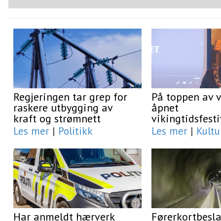
Regjeringen tar grep for
På toppen av 
raskere utbygging av
åpnet
kraft og strømnett
vikingtidsfest
Les mer
|
Politikk
Les mer
|
Kultu
Har anmeldt hærverk
Førerkortbesl