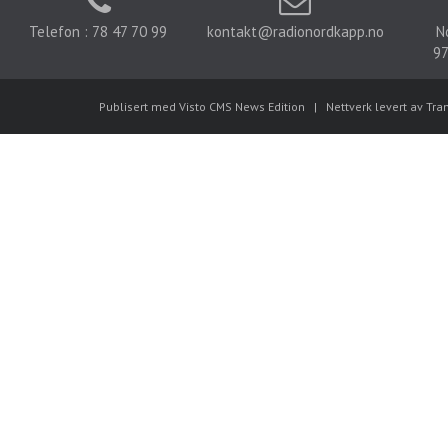
Telefon : 78 47 70 99
kontakt@radionordkapp.no
N
97
Publisert med Visto CMS News Edition
|
Nettverk levert av Tra